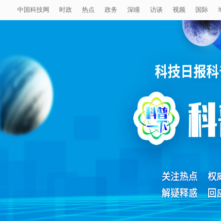
中国科技网
时政
热点
政务
深瞳
访谈
视频
国际