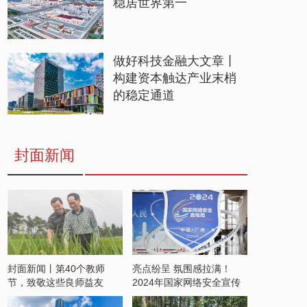
稳居世界第一
做好科技金融大文章丨
构建资本触达产业末梢
的稳定通道
封面新闻
封面新闻丨第40个教师
亮点纷呈 氛围感拉满！
节，致敬这些良师益友
2024年国家网络安全宣传
周开启