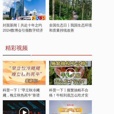
封面新闻丨共赴十年之约
全国生态日丨我国生态环境
2024数博会引领数字经济
和质量持续改善
发展新潮流
精彩视频
科普一下丨“早立秋冷飕
科普一下丨频繁抽检不合
飕，晚立秋热死牛”靠谱
格！牛蛙到底怎么吃才安
吗？
全？