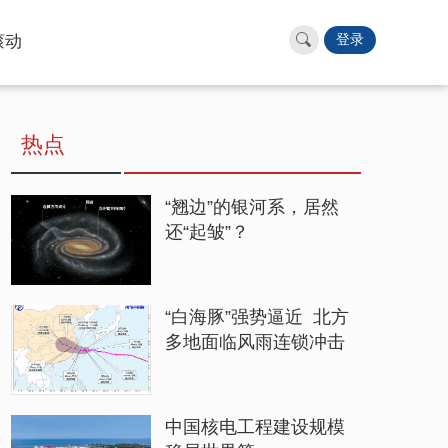
滚动
登录
热点
“翘边”的银河系，居然
还“起皱”？
“白海豚”强势逼近 北方
多地面临风雨连锁冲击
中国核电工程建设规模