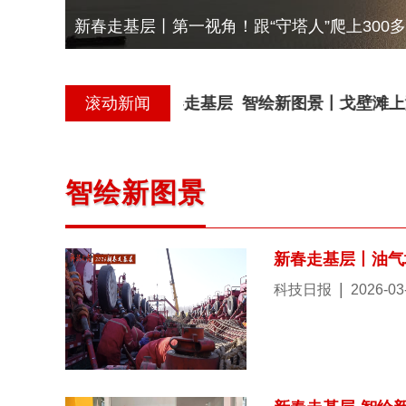
新春走基层丨千里护国宝！他们让唐代“天马”
上的守护
滚动新闻
新春走基层 智绘新图景丨戈壁滩上满是春
智绘新图景
新春走基层丨油气
|
科技日报
2026-03