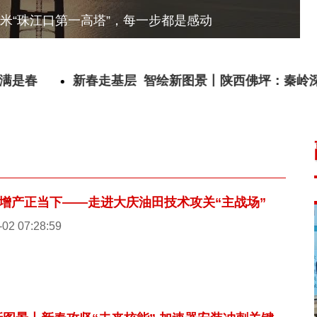
焕新归来
新春走基层 智绘新图景丨陕西佛坪：秦岭深处的
增产正当下——走进大庆油田技术攻关“主战场”
-02 07:28:59