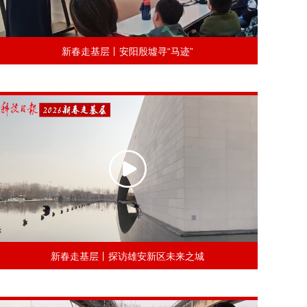
新春走基层丨安阳殷墟寻“马迹”
新春走基层丨探访雄安新区未来之城