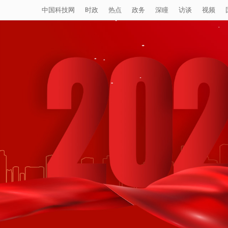
中国科技网
时政
热点
政务
深瞳
访谈
视频