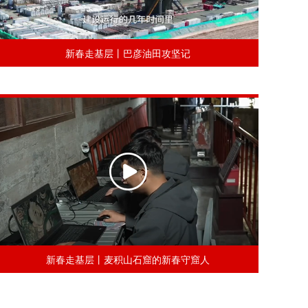
新春走基层丨巴彦油田攻坚记
新春走基层丨麦积山石窟的新春守窟人