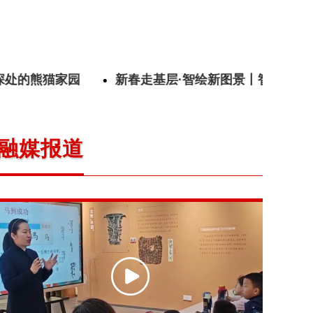
新春走基层丨用“一束光”照亮微观世界——探访高能同步
熊猫家园
新春走基层·智绘新图景丨智能温室里的“
融媒报道