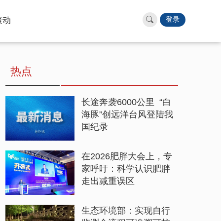
滚动
登录
热点
长途奔袭6000公里 “白
海豚”创远洋台风登陆我
国纪录
在2026肥胖大会上，专
家呼吁：科学认识肥胖
走出减重误区
生态环境部：实现自行