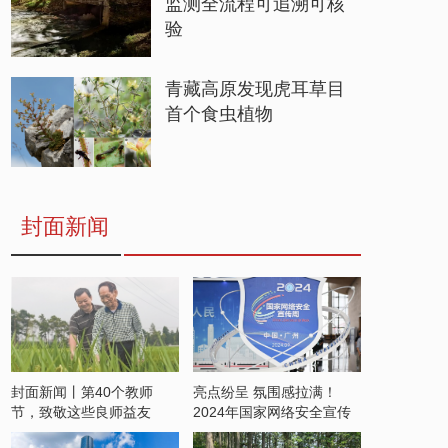
监测全流程可追溯可核
验
青藏高原发现虎耳草目
首个食虫植物
封面新闻
封面新闻丨第40个教师
亮点纷呈 氛围感拉满！
节，致敬这些良师益友
2024年国家网络安全宣传
周开启