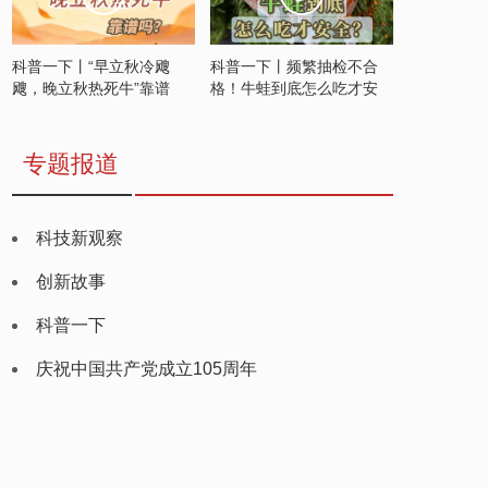
科普一下丨“早立秋冷飕
科普一下丨频繁抽检不合
飕，晚立秋热死牛”靠谱
格！牛蛙到底怎么吃才安
吗？
全？
专题报道
科技新观察
创新故事
科普一下
庆祝中国共产党成立105周年