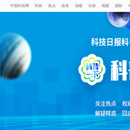
中国科技网
时政
热点
政务
深瞳
访谈
视频
国际