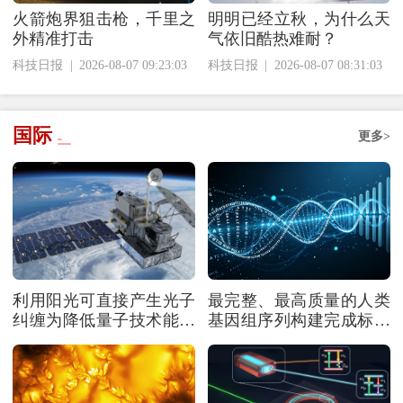
火箭炮界狙击枪，千里之
明明已经立秋，为什么天
外精准打击
气依旧酷热难耐？
科技日报
|
2026-08-07 09:23:03
科技日报
|
2026-08-07 08:31:03
国际
更多>
利用阳光可直接产生光子
最完整、最高质量的人类
纠缠为降低量子技术能耗
基因组序列构建完成标志
提供新思路
着个性化基因组学迈入新
阶段