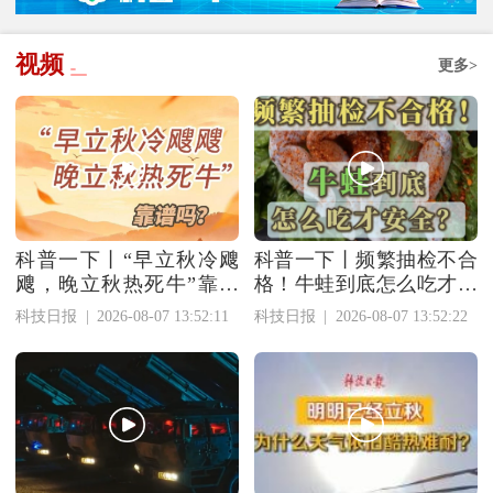
视频
更多>
科普一下丨“早立秋冷飕
科普一下丨频繁抽检不合
飕，晚立秋热死牛”靠谱
格！牛蛙到底怎么吃才安
吗？
全？
科技日报
|
2026-08-07 13:52:11
科技日报
|
2026-08-07 13:52:22