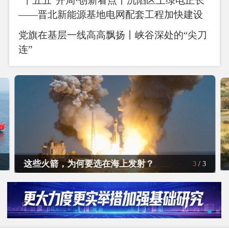
“十五五”开局·创新看点丨沉陷区上绿电正长
——晋北新能源基地电网配套工程加快建设
党旗在基层一线高高飘扬丨​峡谷深处的“尖刀
连”
这些火箭，为何要选在海上发射？
3
/
3