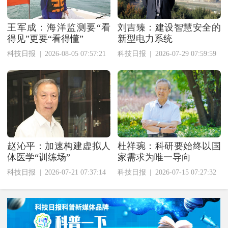
王军成：海洋监测要“看
刘吉臻：建设智慧安全的
得见”更要“看得懂”
新型电力系统
科技日报
|
2026-08-05 07:57:21
科技日报
|
2026-07-29 07:59:59
赵沁平：加速构建虚拟人
杜祥琬：科研要始终以国
体医学“训练场”
家需求为唯一导向
科技日报
|
2026-07-21 07:37:14
科技日报
|
2026-07-15 07:27:32