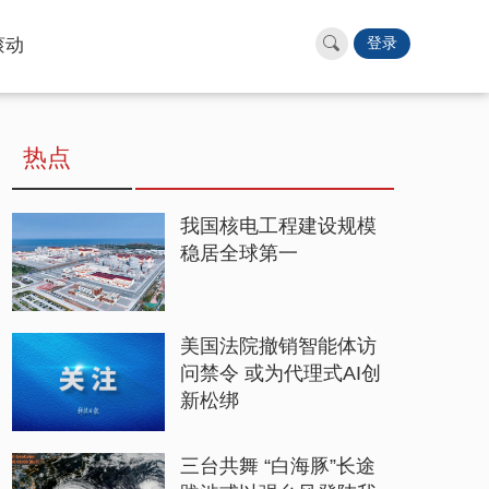
滚动
登录
热点
我国核电工程建设规模
稳居全球第一
美国法院撤销智能体访
问禁令 或为代理式AI创
新松绑
三台共舞 “白海豚”长途