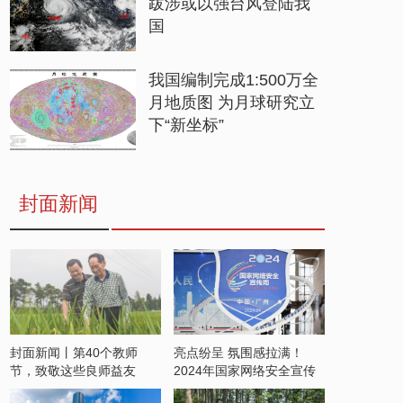
跋涉或以强台风登陆我
国
我国编制完成1:500万全
月地质图 为月球研究立
下“新坐标”
封面新闻
封面新闻丨第40个教师
亮点纷呈 氛围感拉满！
节，致敬这些良师益友
2024年国家网络安全宣传
周开启