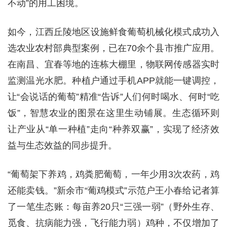
不动”的用工困境。
如今，江西丘陵地区设施鲜食葡萄机械化模式成功入
选农业农村部典型案例，已在70余个县市推广应用。
在南昌、宜春等地的连栋大棚里，物联网传感器实时
监测温光水肥。种植户通过手机APP就能一键调控，
让“会说话的葡萄”精准“告诉”人们何时喝水、何时“吃
饭”，智慧农业的图景在这里生动铺展。生态循环则
让产业从“单一种植”走向“种养双赢”，实现了经济效
益与生态效益的同步提升。
“葡萄架下养鸡，鸡粪肥葡萄，一年少用3次农药，鸡
还能卖钱。”新余市“葡鸡模式”示范户王小春给记者算
了一笔生态账：每亩养20只“三强一弱”（野外生存、
觅食、抗病能力强，飞行能力弱）鸡种，不仅增加了