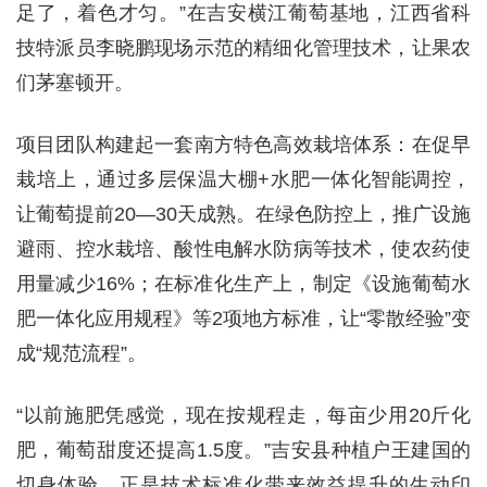
足了，着色才匀。”在吉安横江葡萄基地，江西省科
技特派员李晓鹏现场示范的精细化管理技术，让果农
们茅塞顿开。
项目团队构建起一套南方特色高效栽培体系：在促早
栽培上，通过多层保温大棚+水肥一体化智能调控，
让葡萄提前20—30天成熟。在绿色防控上，推广设施
避雨、控水栽培、酸性电解水防病等技术，使农药使
用量减少16%；在标准化生产上，制定《设施葡萄水
肥一体化应用规程》等2项地方标准，让“零散经验”变
成“规范流程”。
“以前施肥凭感觉，现在按规程走，每亩少用20斤化
肥，葡萄甜度还提高1.5度。”吉安县种植户王建国的
切身体验，正是技术标准化带来效益提升的生动印