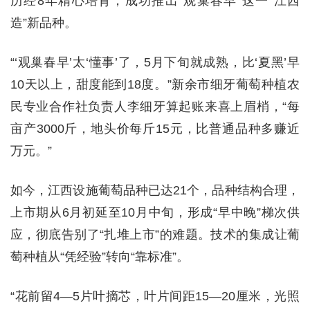
历经8年精心培育，成功推出“观巢春早”这一“江西
造”新品种。
“‘观巢春早’太‘懂事’了，5月下旬就成熟，比‘夏黑’早
10天以上，甜度能到18度。”新余市细牙葡萄种植农
民专业合作社负责人李细牙算起账来喜上眉梢，“每
亩产3000斤，地头价每斤15元，比普通品种多赚近
万元。”
如今，江西设施葡萄品种已达21个，品种结构合理，
上市期从6月初延至10月中旬，形成“早中晚”梯次供
应，彻底告别了“扎堆上市”的难题。技术的集成让葡
萄种植从“凭经验”转向“靠标准”。
“花前留4—5片叶摘芯，叶片间距15—20厘米，光照