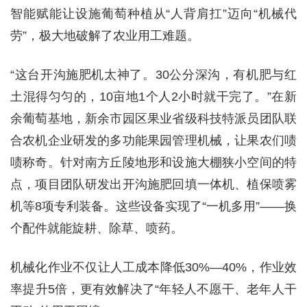
智能赋能让设施葡萄种植从“人背肩扛”迈向“机械代
劳”，极大地破解了农业用工难题。
“这台开沟施肥机太神了。30公分深沟，有机肥与红
土混得匀匀的，10亩地1个人2小时就干完了。”在新
余葡萄基地，新余市园区果业省级科技特派员团队联
合农机企业研发的多功能果园管理机械，让果农们啧
啧称奇。针对南方丘陵地形和设施大棚狭小空间的特
点，项目团队研发出开沟施肥回填一体机、植保喷雾
机等8项专利装备。这些设备实现了“一机多用”——换
个配件就能旋耕、除草、喷药。
机械化作业不仅让人工成本降低30%—40%，作业效
率提升5倍，更有效解决了“年轻人不愿干、老年人干