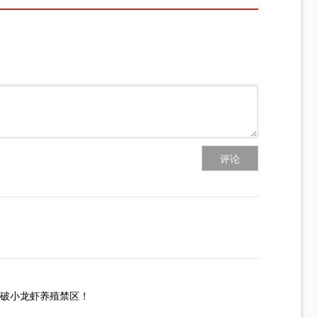
评论
破小龙虾养殖禁区！