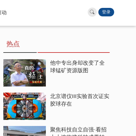
滚动
登录
热点
他中专出身却改变了全
球锰矿资源版图
北京谱仪III实验首次证实
胶球存在
聚焦科技自立自强·看招