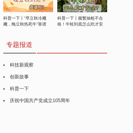
科普一下丨“早立秋冷飕
科普一下丨频繁抽检不合
飕，晚立秋热死牛”靠谱
格！牛蛙到底怎么吃才安
吗？
全？
专题报道
科技新观察
创新故事
科普一下
庆祝中国共产党成立105周年