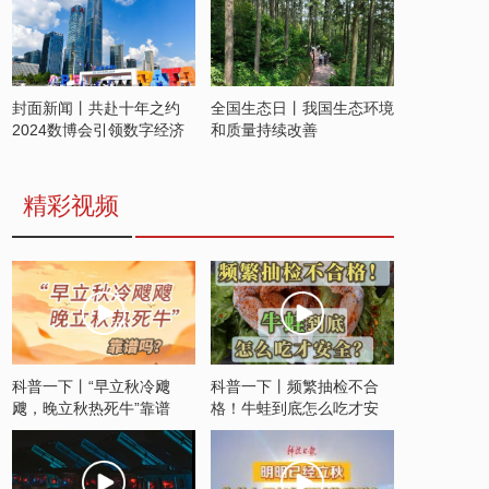
封面新闻丨共赴十年之约
全国生态日丨我国生态环境
2024数博会引领数字经济
和质量持续改善
发展新潮流
精彩视频
科普一下丨“早立秋冷飕
科普一下丨频繁抽检不合
飕，晚立秋热死牛”靠谱
格！牛蛙到底怎么吃才安
吗？
全？