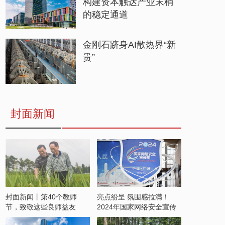
构建资本触达产业末梢
的稳定通道
金刚石跻身AI散热界“新
贵”
封面新闻
封面新闻丨第40个教师
亮点纷呈 氛围感拉满！
节，致敬这些良师益友
2024年国家网络安全宣传
周开启