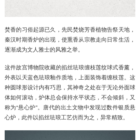
焚香的习俗起源已久，先民焚烧芳香植物告祭天地，
秦汉时期香炉的出现，使熏香从宗教走向日常生活，
逐渐成为文人雅士的风雅之举。
这件故宫博物院收藏的掐丝珐琅缠枝莲纹球式香薰，
外表以天蓝色珐琅釉作质地，上面装饰着缠枝莲。这
种圆球形设计内有巧思，其神奇之处在于无论外面球
体如何滚动，炉体总会保持水平状态，不会倾斜，又
称为“悬心炉”。唐代的出土文物中发现过数件银质悬
心炉，此件以掐丝珐琅工艺仿而为之，异常精致。