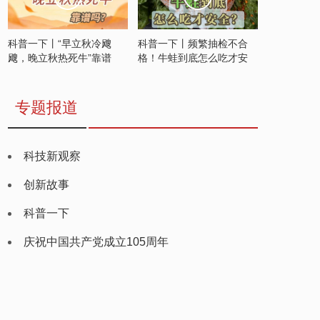
科普一下丨“早立秋冷飕
科普一下丨频繁抽检不合
飕，晚立秋热死牛”靠谱
格！牛蛙到底怎么吃才安
吗？
全？
专题报道
科技新观察
创新故事
科普一下
庆祝中国共产党成立105周年