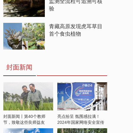
监测全流程可追溯可核
验
青藏高原发现虎耳草目
首个食虫植物
封面新闻
封面新闻丨第40个教师
亮点纷呈 氛围感拉满！
节，致敬这些良师益友
2024年国家网络安全宣传
周开启