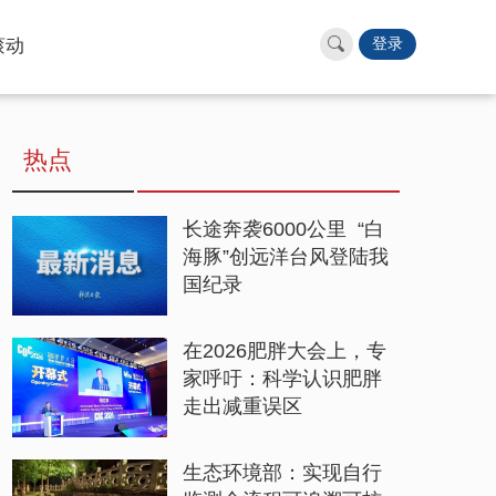
滚动
登录
热点
长途奔袭6000公里 “白
海豚”创远洋台风登陆我
国纪录
在2026肥胖大会上，专
家呼吁：科学认识肥胖
走出减重误区
生态环境部：实现自行