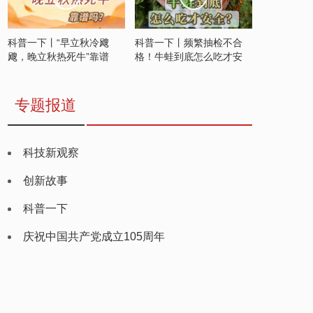
科普一下丨“早立秋冷飕
科普一下丨频繁抽检不合
飕，晚立秋热死牛”靠谱
格！牛蛙到底怎么吃才安
吗？
全？
专题报道
科技新观察
创新故事
科普一下
庆祝中国共产党成立105周年