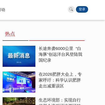
滚动
登录
热点
长途奔袭6000公里 “白
海豚”创远洋台风登陆我
国纪录
在2026肥胖大会上，专
家呼吁：科学认识肥胖
走出减重误区
生态环境部：实现自行