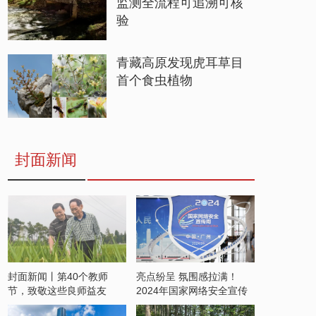
监测全流程可追溯可核
验
青藏高原发现虎耳草目
首个食虫植物
封面新闻
封面新闻丨第40个教师
亮点纷呈 氛围感拉满！
节，致敬这些良师益友
2024年国家网络安全宣传
周开启