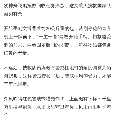
次神舟飞船搜救回收任务淬炼，这支航天搜救国家队
游刃有余。
开舱手刘文博背着约20公斤重的包，从刚停稳的直升
机上一跃而下。“一主一备”两枚开舱手柄、切割骆驼
刺的马刀、两卷固定舱门的寸带……每样物品都包含
细致的考量。
不远处，搜救队员冯毅将警戒柱地钉的角度调整为倾
斜15度，这样警戒带拉平后，警戒柱均匀受力，才能
牢牢地固定。
朔风吹得红色警戒带猎猎作响，上面缀有字样：千里
万里搜寻到你，水里火里守卫着你，风里雨里呵护着