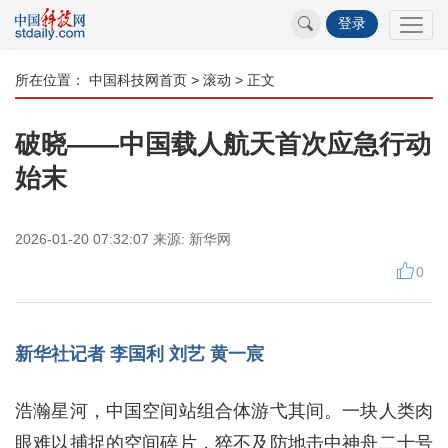
登录
所在位置：
中国科技网首页
>
滚动
> 正文
破晓——中国载人航天首次应急行动
始末
2026-01-20 07:32:07
来源:
新华网
0
新华社记者 李国利 刘艺 黄一宸
浩瀚星河，中国空间站组合体游弋其间。一块人类肉
眼难以捕捉的空间碎片，猝不及防地击中神舟二十号