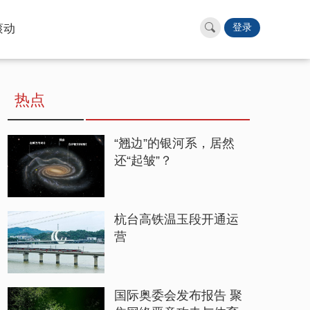
滚动
登录
热点
“翘边”的银河系，居然
还“起皱”？
杭台高铁温玉段开通运
营
国际奥委会发布报告 聚