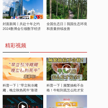
封面新闻丨共赴十年之约
全国生态日丨我国生态环境
2024数博会引领数字经济
和质量持续改善
发展新潮流
精彩视频
科普一下丨“早立秋冷飕
科普一下丨频繁抽检不合
飕，晚立秋热死牛”靠谱
格！牛蛙到底怎么吃才安
吗？
全？