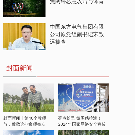
焦网络恶意攻击与体育
中国东方电气集团有限
公司原党组副书记宋致
远被查
封面新闻
封面新闻丨第40个教师
亮点纷呈 氛围感拉满！
节，致敬这些良师益友
2024年国家网络安全宣传
周开启