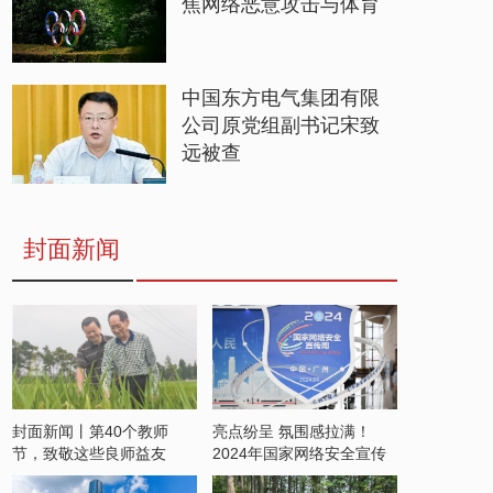
焦网络恶意攻击与体育
中国东方电气集团有限
公司原党组副书记宋致
远被查
封面新闻
封面新闻丨第40个教师
亮点纷呈 氛围感拉满！
节，致敬这些良师益友
2024年国家网络安全宣传
周开启