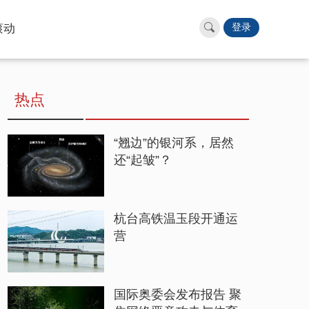
滚动
登录
热点
“翘边”的银河系，居然
还“起皱”？
杭台高铁温玉段开通运
营
国际奥委会发布报告 聚