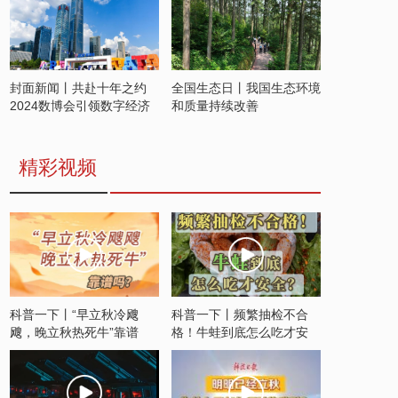
封面新闻丨共赴十年之约
全国生态日丨我国生态环境
2024数博会引领数字经济
和质量持续改善
发展新潮流
精彩视频
科普一下丨“早立秋冷飕
科普一下丨频繁抽检不合
飕，晚立秋热死牛”靠谱
格！牛蛙到底怎么吃才安
吗？
全？