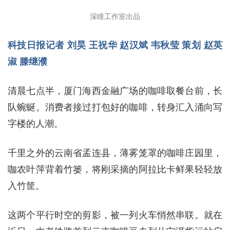
深瞳工作室出品
科技日报记者 刘昊 王祝华 赵汉斌 韦秋莹 策划 赵英
淑 滕继濮
清晨七点半，厦门海西金融广场的咖啡取餐台前，长
队蜿蜒。消费者接过打包好的咖啡，转身汇入涌向写
字楼的人潮。
千里之外的云南省孟连县，薄雾笼罩的咖啡庄园里，
咖农叶萍背着竹篓，将刚采摘的阿拉比卡鲜果轻轻放
入竹筐。
这两个平行时空的剪影，被一列火车悄然串联。就在