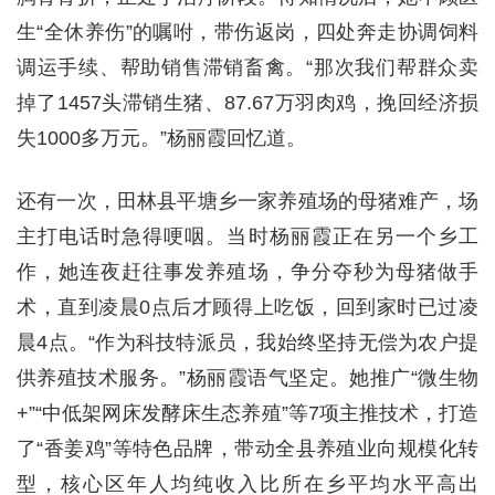
生“全休养伤”的嘱咐，带伤返岗，四处奔走协调饲料
调运手续、帮助销售滞销畜禽。“那次我们帮群众卖
掉了1457头滞销生猪、87.67万羽肉鸡，挽回经济损
失1000多万元。”杨丽霞回忆道。
还有一次，田林县平塘乡一家养殖场的母猪难产，场
主打电话时急得哽咽。当时杨丽霞正在另一个乡工
作，她连夜赶往事发养殖场，争分夺秒为母猪做手
术，直到凌晨0点后才顾得上吃饭，回到家时已过凌
晨4点。“作为科技特派员，我始终坚持无偿为农户提
供养殖技术服务。”杨丽霞语气坚定。她推广“微生物
+”“中低架网床发酵床生态养殖”等7项主推技术，打造
了“香姜鸡”等特色品牌，带动全县养殖业向规模化转
型，核心区年人均纯收入比所在乡平均水平高出