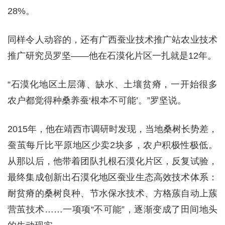
28%。
同样令人动容的，还有广西蚕业技术推广站农业技术
推广研究员罗坚——他在石漠化片区一扎就是12年。
“石漠化地区土层薄、缺水、土壤贫瘠，一开始很多
农户都觉得种桑养蚕‘根本不可能’。”罗坚说。
2015年，他在靖西市调研时发现，当地桑树长势差，
蚕茧每斤比平原地区少卖2块多，农户积极性极低。
从那以后，他带着团队扎根石漠化片区，反复试验，
最终集成创新出石漠化地区蚕业生态高效技术体系：
耐贫瘠的桑树良种、节水保水技术、方格蔟自动上蔟
营茧技术……一项项“不可能”，逐渐变成了田间地头