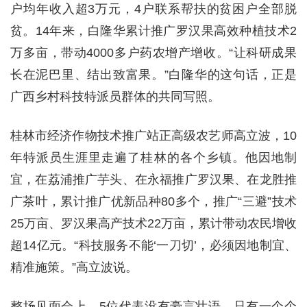
户均年收入超3万元，4户联系帮扶的贫困户全部脱
贫。14年来，白隆华累计推广罗汉果高效种植技术2
万多亩，带动4000多户药农增产增收。“让科研成果
长在泥巴里、结出致富果。”白隆华的这句话，正是
广西乡村科技特派员群体的共同写照。
桂林市经济作物技术推广站正高级农艺师高立波，10
年特派员生涯里走遍了桂林的各个乡镇。他因地制
宜，在荔浦推广芋头、在永福推广罗汉果、在龙胜推
广茶叶，累计推广优新品种80多个，推广“三避”技术
25万亩、罗汉果高产技术22万亩，累计带动农民增收
超14亿元。“科技服务不能‘一刀切’，必须因地制宜、
精准施策。”高立波说。
整场见面会上，5位代表没有豪言壮语，只有一个个