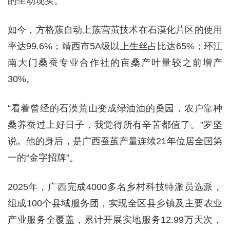
的生动现实。
如今，方格蔟自动上蔟营茧技术在石漠化片区的使用
率达99.6%；靖西市5A级以上生丝占比达65%；环江
南大门桑蚕专业合作社的亩桑产叶量较之前增产
30%。
“看着曾经的石漠荒山变成绿油油的桑园，农户靠种
桑养蚕过上好日子，我觉得所有辛苦都值了。”罗坚
说。他的身后，是广西蚕茧产量连续21年位居全国第
一的“金字招牌”。
2025年，广西完成4000多名乡村科技特派员选派，
组成100个县域服务团，实现全区县乡镇及主要农业
产业服务全覆盖，累计开展实地服务12.99万天次，