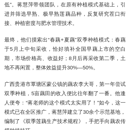
低”。蒋慧萍带领团队，在原有种植模式基础上，引
进并筛选早熟、极早熟莲藕品种，反复研究茬口衔
接、种植密度与肥水管理技术。
最终，他们摸索出“春藕+夏藕”双季种植模式：春藕
于5月上中旬采收，恰好填补全国早藕上市的空白
期，市场价格高、收益好；8月后再采收第二季，土
地不再闲置，整体效益提升30%—50%。
广西贵港市覃塘区蒙公镇的藕农李大哥，第一年尝试
双季种植，5亩藕田的收入便比往年翻了一番。他逢
人便夸：“蒋老师的这个模式太实用了！”如今，这一
模式已在全区推广，蒋慧萍建立了30余个示范基地，
编制了《双季莲藕生产技术规程》，手把手向藕农传