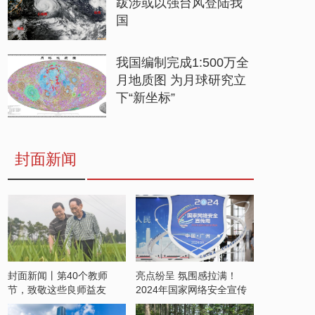
跋涉或以强台风登陆我
国
我国编制完成1:500万全
月地质图 为月球研究立
下“新坐标”
封面新闻
封面新闻丨第40个教师
亮点纷呈 氛围感拉满！
节，致敬这些良师益友
2024年国家网络安全宣传
周开启