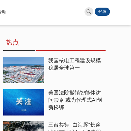
滚动
登录
热点
我国核电工程建设规模
稳居全球第一
美国法院撤销智能体访
问禁令 或为代理式AI创
新松绑
三台共舞 “白海豚”长途