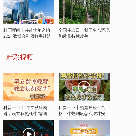
封面新闻丨共赴十年之约
全国生态日丨我国生态环境
2024数博会引领数字经济
和质量持续改善
发展新潮流
精彩视频
科普一下丨“早立秋冷飕
科普一下丨频繁抽检不合
飕，晚立秋热死牛”靠谱
格！牛蛙到底怎么吃才安
吗？
全？