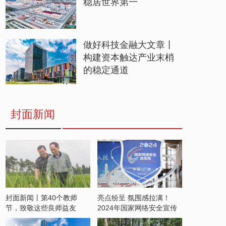
稳居世界第一
做好科技金融大文章丨
构建资本触达产业末梢
的稳定通道
封面新闻
封面新闻丨第40个教师
亮点纷呈 氛围感拉满！
节，致敬这些良师益友
2024年国家网络安全宣传
周开启