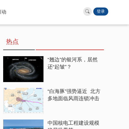
滚动
登录
热点
“翘边”的银河系，居然
还“起皱”？
“白海豚”强势逼近 北方
多地面临风雨连锁冲击
中国核电工程建设规模