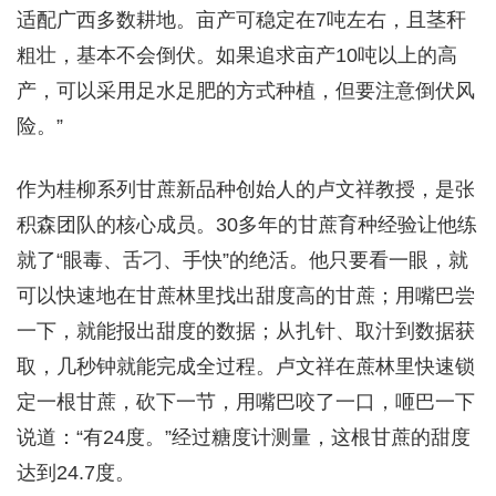
适配广西多数耕地。亩产可稳定在7吨左右，且茎秆
粗壮，基本不会倒伏。如果追求亩产10吨以上的高
产，可以采用足水足肥的方式种植，但要注意倒伏风
险。”
作为桂柳系列甘蔗新品种创始人的卢文祥教授，是张
积森团队的核心成员。30多年的甘蔗育种经验让他练
就了“眼毒、舌刁、手快”的绝活。他只要看一眼，就
可以快速地在甘蔗林里找出甜度高的甘蔗；用嘴巴尝
一下，就能报出甜度的数据；从扎针、取汁到数据获
取，几秒钟就能完成全过程。卢文祥在蔗林里快速锁
定一根甘蔗，砍下一节，用嘴巴咬了一口，咂巴一下
说道：“有24度。”经过糖度计测量，这根甘蔗的甜度
达到24.7度。