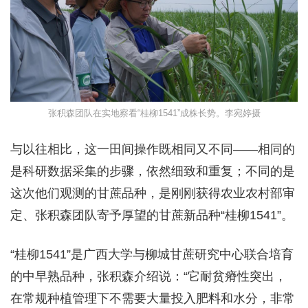
张积森团队在实地察看“桂柳1541”成株长势。李宛婷摄
与以往相比，这一田间操作既相同又不同——相同的
是科研数据采集的步骤，依然细致和重复；不同的是
这次他们观测的甘蔗品种，是刚刚获得农业农村部审
定、张积森团队寄予厚望的甘蔗新品种“桂柳1541”。
“桂柳1541”是广西大学与柳城甘蔗研究中心联合培育
的中早熟品种，张积森介绍说：“它耐贫瘠性突出，
在常规种植管理下不需要大量投入肥料和水分，非常