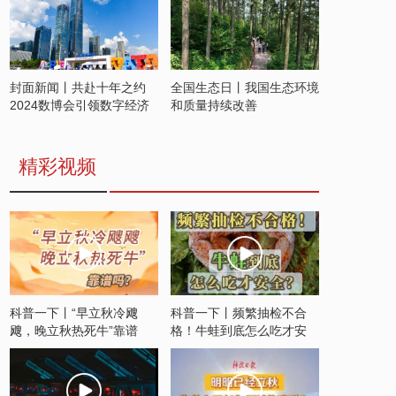
封面新闻丨共赴十年之约
全国生态日丨我国生态环境
2024数博会引领数字经济
和质量持续改善
发展新潮流
精彩视频
科普一下丨“早立秋冷飕
科普一下丨频繁抽检不合
飕，晚立秋热死牛”靠谱
格！牛蛙到底怎么吃才安
吗？
全？