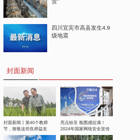
贵”
四川宜宾市高县发生4.9
级地震
封面新闻
封面新闻丨第40个教师
亮点纷呈 氛围感拉满！
节，致敬这些良师益友
2024年国家网络安全宣传
周开启