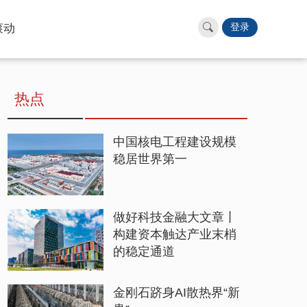
滚动
登录
热点
中国核电工程建设规模
稳居世界第一
做好科技金融大文章丨
构建资本触达产业末梢
的稳定通道
金刚石跻身AI散热界“新