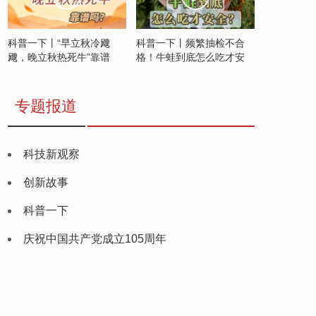
科普一下丨“早立秋冷飕
科普一下丨频繁抽检不合
飕，晚立秋热死牛”靠谱
格！牛蛙到底怎么吃才安
吗？
全？
专题报道
科技新观察
创新故事
科普一下
庆祝中国共产党成立105周年