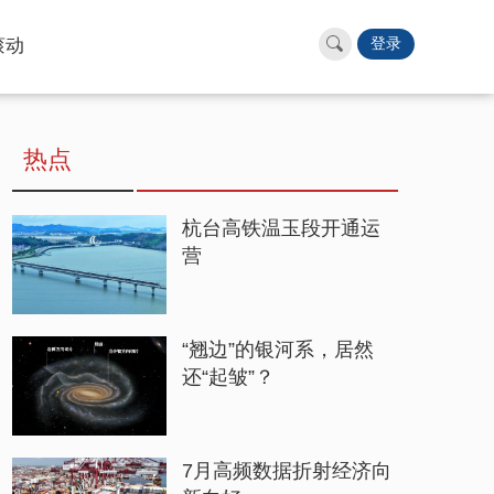
滚动
登录
热点
杭台高铁温玉段开通运
营
“翘边”的银河系，居然
还“起皱”？
7月高频数据折射经济向