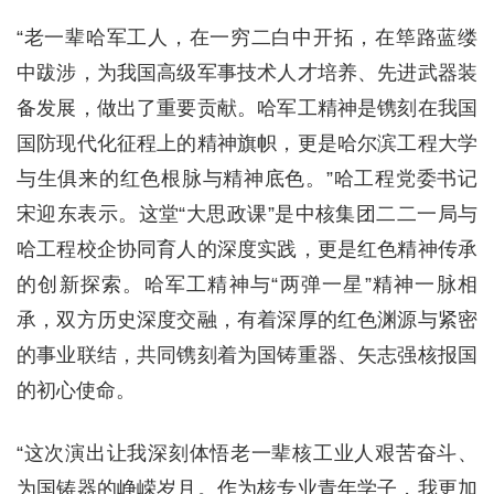
“老一辈哈军工人，在一穷二白中开拓，在筚路蓝缕
中跋涉，为我国高级军事技术人才培养、先进武器装
备发展，做出了重要贡献。哈军工精神是镌刻在我国
国防现代化征程上的精神旗帜，更是哈尔滨工程大学
与生俱来的红色根脉与精神底色。”哈工程党委书记
宋迎东表示。这堂“大思政课”是中核集团二二一局与
哈工程校企协同育人的深度实践，更是红色精神传承
的创新探索。哈军工精神与“两弹一星”精神一脉相
承，双方历史深度交融，有着深厚的红色渊源与紧密
的事业联结，共同镌刻着为国铸重器、矢志强核报国
的初心使命。
“这次演出让我深刻体悟老一辈核工业人艰苦奋斗、
为国铸器的峥嵘岁月。作为核专业青年学子，我更加