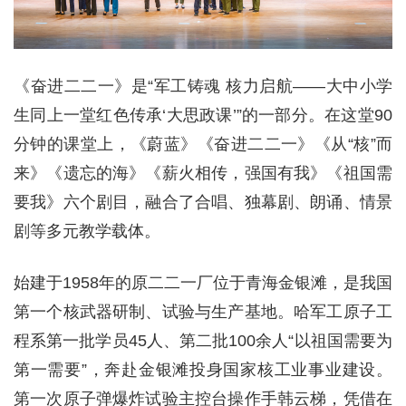
《奋进二二一》是“军工铸魂 核力启航——大中小学
生同上一堂红色传承‘大思政课’”的一部分。在这堂90
分钟的课堂上，《蔚蓝》《奋进二二一》《从“核”而
来》《遗忘的海》《薪火相传，强国有我》《祖国需
要我》六个剧目，融合了合唱、独幕剧、朗诵、情景
剧等多元教学载体。
始建于1958年的原二二一厂位于青海金银滩，是我国
第一个核武器研制、试验与生产基地。哈军工原子工
程系第一批学员45人、第二批100余人“以祖国需要为
第一需要”，奔赴金银滩投身国家核工业事业建设。
第一次原子弹爆炸试验主控台操作手韩云梯，凭借在