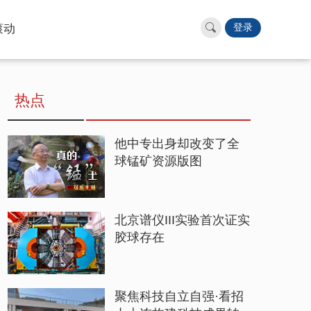
滚动
登录
热点
他中专出身却改变了全
球锰矿资源版图
北京谱仪III实验首次证实
胶球存在
聚焦科技自立自强·看招