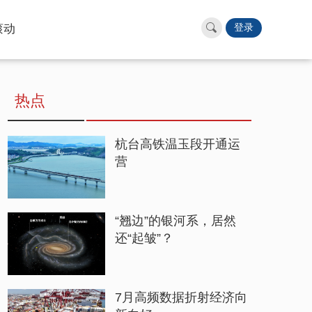
滚动
登录
热点
杭台高铁温玉段开通运
营
“翘边”的银河系，居然
还“起皱”？
7月高频数据折射经济向