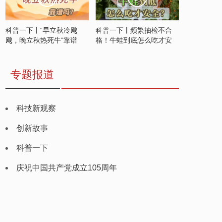
科普一下丨“早立秋冷飕
科普一下丨频繁抽检不合
飕，晚立秋热死牛”靠谱
格！牛蛙到底怎么吃才安
吗？
全？
专题报道
科技新观察
创新故事
科普一下
庆祝中国共产党成立105周年