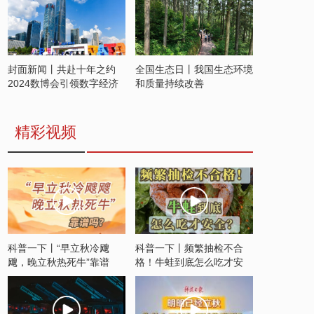
封面新闻丨共赴十年之约
全国生态日丨我国生态环境
2024数博会引领数字经济
和质量持续改善
发展新潮流
精彩视频
科普一下丨“早立秋冷飕
科普一下丨频繁抽检不合
飕，晚立秋热死牛”靠谱
格！牛蛙到底怎么吃才安
吗？
全？