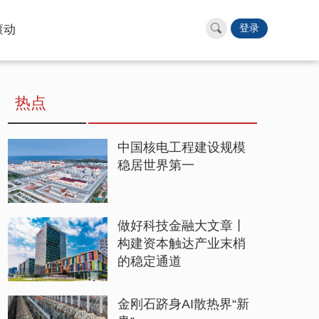
滚动
登录
热点
中国核电工程建设规模
稳居世界第一
做好科技金融大文章丨
构建资本触达产业末梢
的稳定通道
金刚石跻身AI散热界“新