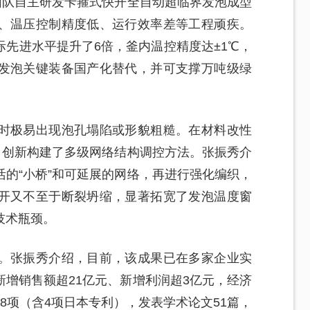
团队自主研发卡箍式快开全自动超临界发泡成型
、温压控制精度低、运行效率差等工程顽疾。
先进水平提升了6倍，釜内温控精度达±1℃，
发泡关键装备国产化替代，并可支撑万吨级绿
时极易出现泡孔塌陷或形貌粗糙。在材料改性
，创新构建了多级网络结构调控方法。张振秀介
的“小桥”和可延展的网络，再进行强化编织，
开又不至于断裂坍缩，显著拓宽了发泡温度窗
技术瓶颈。
。张振秀介绍，目前，该成果已在多家企业实
增销售额超21亿元、新增利润超3亿元，经济
8项（含4项日本专利），发表学术论文51篇，