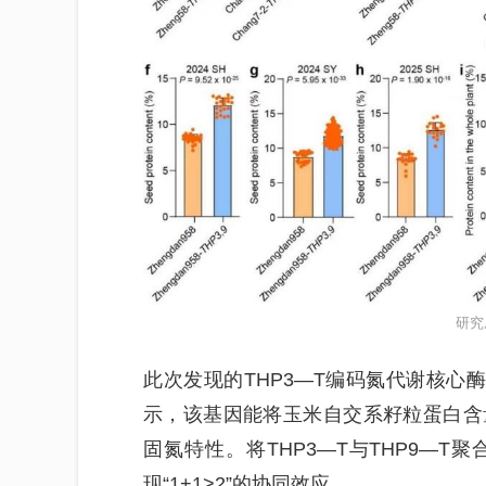
研究
此次发现的THP3—T编码氮代谢核心
示，该基因能将玉米自交系籽粒蛋白含量
固氮特性。将THP3—T与THP9—T
现“1+1>2”的协同效应。