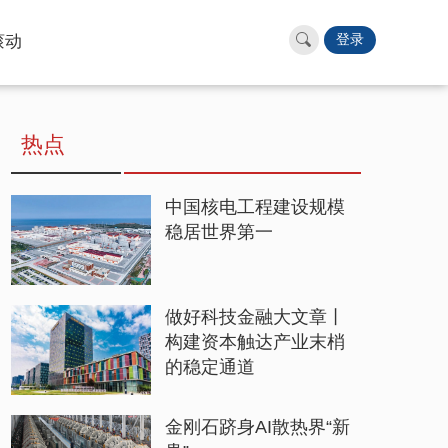
滚动
登录
热点
中国核电工程建设规模
稳居世界第一
做好科技金融大文章丨
构建资本触达产业末梢
的稳定通道
金刚石跻身AI散热界“新