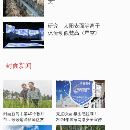
贵”
研究：太阳表面等离子
体流动似梵高《星空》
封面新闻
封面新闻丨第40个教师
亮点纷呈 氛围感拉满！
节，致敬这些良师益友
2024年国家网络安全宣传
周开启