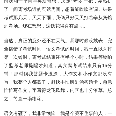
前我和一个同学突发奇想，决定“奢侈”一把，凑钱拼
了一间离考场近的宾馆房间，想着能吹吹空调。结果
考试那几天，天天下雨，我俩只好天天打着伞从宾馆
到考场。现在想想，这钱花得真有点亏。
当然，真正的意外还不在天气。我那时候没戴表，完
全搞错了考试时间。语文考试的时候，我一直以为打
第一次铃时，离考试结束还有半个小时，结果等铃响
了监考老师提醒才知道，其实离考试结束只有15分
钟！那时候我答题卡没涂，大作文和小作文都没有
写。我整个人都蒙了，赶快手忙脚乱涂答题卡，急急
忙忙写作文，字写得龙飞凤舞，内容也十分潦草。总
之，简直一塌糊涂。
语文考砸了，我非常懊恼，我是个藏不住事的人，一