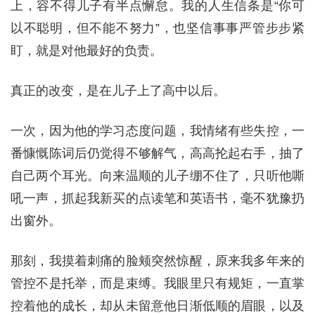
上，容不得儿子有半点懈怠。我的人生信条是“你可
以不聪明，但不能不努力”，也坚信事事严管步步紧
盯，就是对他最好的负责。
真正的改变，是在儿子上了高中以后。
一次，因为他的学习态度问题，我情绪有些失控，一
番慷慨陈词后仍觉得不够解气，高高抡起右手，抽了
自己两个耳光。向来温顺的儿子绷不住了，只听他嘶
吼一声，抓起我新买的点读笔和英语书，毫不犹豫扔
出窗外。
那刻，我摸着刺痛的脸颊突然惊醒，原来我多年来的
管控不是托举，而是束缚。我眼里只有规矩，一直掌
控着他的成长，却从未留意他日渐低顺的眉眼，以及