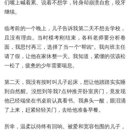
们嘴上喊着累、说着不想学，转身却崩溃自愈，咬牙
继续。
临考前的一个晚上，儿子告诉我第二天不想去学校，
且没有理由。当时模考刚结束，各科老师要分析卷
面，我思忖再三，选择了当一个“帮凶”。我向班主任
请了假，让他在家休整一天。我知道，紧绷的弦该松
一松了，疲惫的少年需要喘息。
第二天，我没有按时叫儿子起床，想让他踏踏实实睡
到自然醒。没想到等我7点钟推开卧室房门，竟发现
他已经端坐在书桌前认真看书。我鼻头一酸，眼泪涌
了上来，赶紧轻轻关门，去给他准备早餐。
所幸，温柔以待终有回响。被爱和宽容包围的儿子，