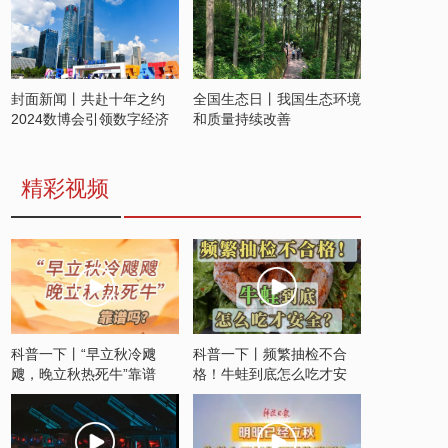
封面新闻丨共赴十年之约
全国生态日丨我国生态环境
2024数博会引领数字经济
和质量持续改善
发展新潮流
精彩视频
科普一下丨“早立秋冷飕
科普一下丨频繁抽检不合
飕，晚立秋热死牛”靠谱
格！牛蛙到底怎么吃才安
吗？
全？