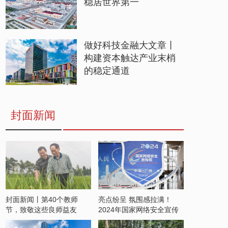
稳居世界第一
做好科技金融大文章丨
构建资本触达产业末梢
的稳定通道
封面新闻
封面新闻丨第40个教师
亮点纷呈 氛围感拉满！
节，致敬这些良师益友
2024年国家网络安全宣传
周开启