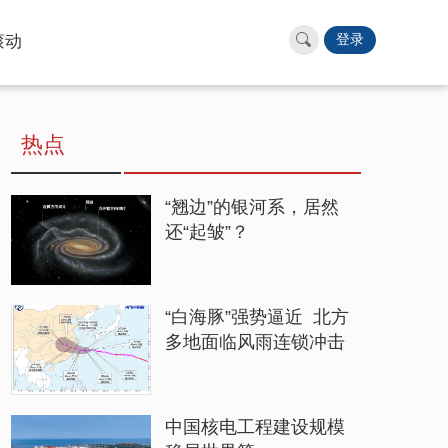
滚动
登录
热点
“翘边”的银河系，居然
还“起皱”？
“白海豚”强势逼近 北方
多地面临风雨连锁冲击
中国核电工程建设规模