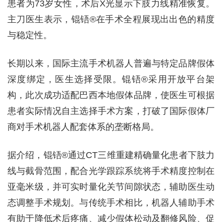
患者为73岁女性，术后X光显示下肢力线精准恢复。
主刀医生表示，锟铻®在手术全程展现出出色的精度
与稳定性。
长期以来，国际主流手术机器人普遍与特定品牌假体
深度绑定，医生选择受限。锟铻®采用开放平台架
构，此次成功适配巴西本地假体品牌，使医生可根据
患者实际情况自主选择手术方案，打破了国际假体厂
商对手术机器人配套体系的垄断格局。
据介绍，锟铻®通过CT三维重建精确量化患者下肢力
线与截骨范围，配合光学跟踪系统将手术精度控制在
亚毫米级，并可实时量化关节间隙状态，辅助医生动
态调整手术规划。与传统手术相比，机器人辅助手术
有助于降低术后疼痛、减少假体松动及翻修风险、促