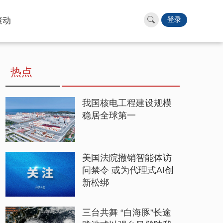
滚动
登录
热点
我国核电工程建设规模
稳居全球第一
美国法院撤销智能体访
问禁令 或为代理式AI创
新松绑
三台共舞 “白海豚”长途