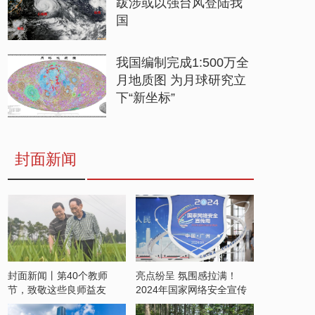
跋涉或以强台风登陆我
国
我国编制完成1:500万全
月地质图 为月球研究立
下“新坐标”
封面新闻
封面新闻丨第40个教师
亮点纷呈 氛围感拉满！
节，致敬这些良师益友
2024年国家网络安全宣传
周开启