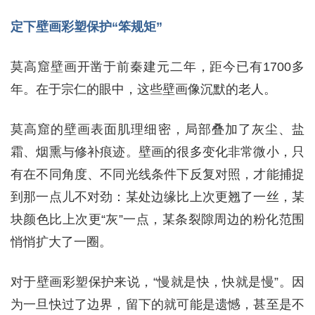
定下壁画彩塑保护“笨规矩”
莫高窟壁画开凿于前秦建元二年，距今已有1700多
年。在于宗仁的眼中，这些壁画像沉默的老人。
莫高窟的壁画表面肌理细密，局部叠加了灰尘、盐
霜、烟熏与修补痕迹。壁画的很多变化非常微小，只
有在不同角度、不同光线条件下反复对照，才能捕捉
到那一点儿不对劲：某处边缘比上次更翘了一丝，某
块颜色比上次更“灰”一点，某条裂隙周边的粉化范围
悄悄扩大了一圈。
对于壁画彩塑保护来说，“慢就是快，快就是慢”。因
为一旦快过了边界，留下的就可能是遗憾，甚至是不