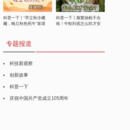
科普一下丨“早立秋冷飕
科普一下丨频繁抽检不合
飕，晚立秋热死牛”靠谱
格！牛蛙到底怎么吃才安
吗？
全？
专题报道
科技新观察
创新故事
科普一下
庆祝中国共产党成立105周年