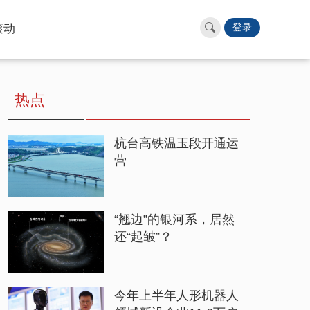
滚动
登录
热点
杭台高铁温玉段开通运
营
“翘边”的银河系，居然
还“起皱”？
今年上半年人形机器人