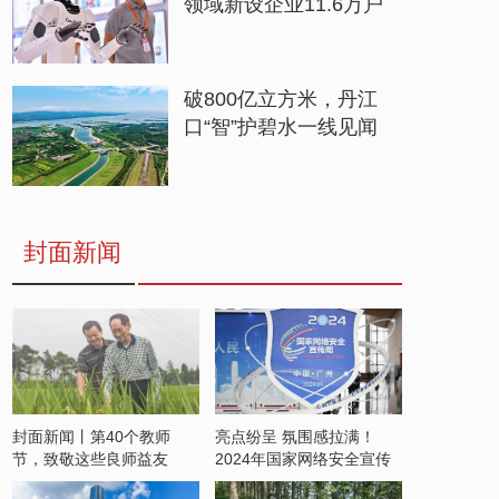
领域新设企业11.6万户
破800亿立方米，丹江
口“智”护碧水一线见闻
封面新闻
封面新闻丨第40个教师
亮点纷呈 氛围感拉满！
节，致敬这些良师益友
2024年国家网络安全宣传
周开启