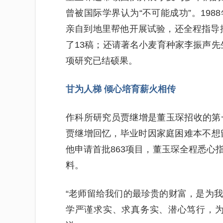
曾被国际学界认为“不可能成功”。19
亲自到地里帮他开展试验，还全程指导
了13稿；还请著名小麦育种家李振声先
项研究已结硕果。
甘为人梯 倾心培育薪火相传
作科所研究员贾继增是董玉琛招收的第
贾继增回忆，毕业时因家庭困难本不想留
他申请首批863项目，董玉琛全程悉心
料。
“老师留给我们的最珍贵的财富，是为
学严谨求实、求真务实、潜心笃行，为