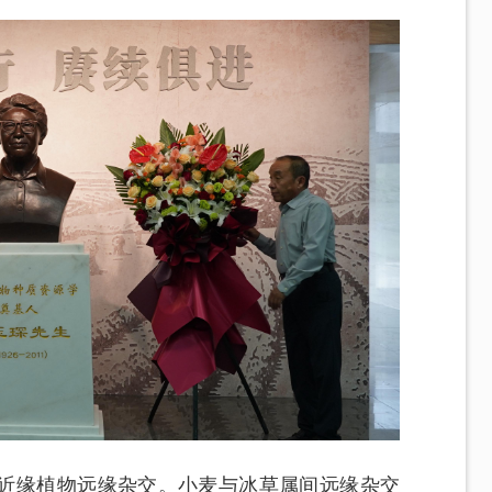
近缘植物远缘杂交。小麦与冰草属间远缘杂交