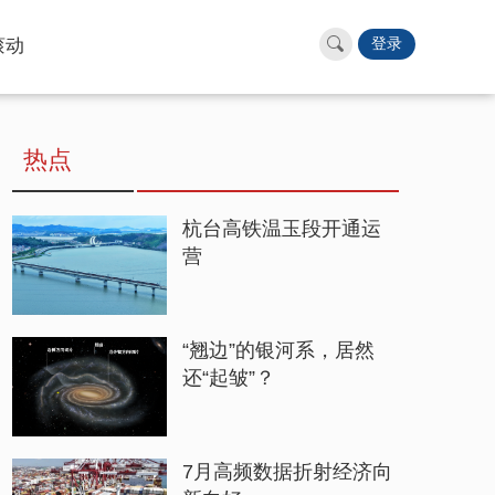
滚动
登录
热点
杭台高铁温玉段开通运
营
“翘边”的银河系，居然
还“起皱”？
7月高频数据折射经济向