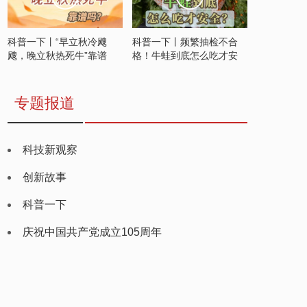
科普一下丨“早立秋冷飕
科普一下丨频繁抽检不合
飕，晚立秋热死牛”靠谱
格！牛蛙到底怎么吃才安
吗？
全？
专题报道
科技新观察
创新故事
科普一下
庆祝中国共产党成立105周年