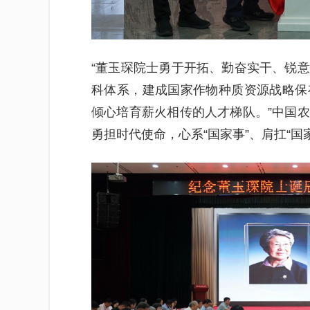
“董玉琛院士勇于开拓、勤奋实干、锐
科体系，建成国家作物种质资源战略保
倾心培育薪火相传的人才梯队。”中国
勇担时代使命，心系“国家事”、肩扛“国