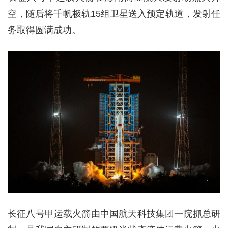
空，随后将千帆极轨15组卫星送入预定轨道，发射任
务取得圆满成功。
长征八号甲运载火箭由中国航天科技集团一院抓总研