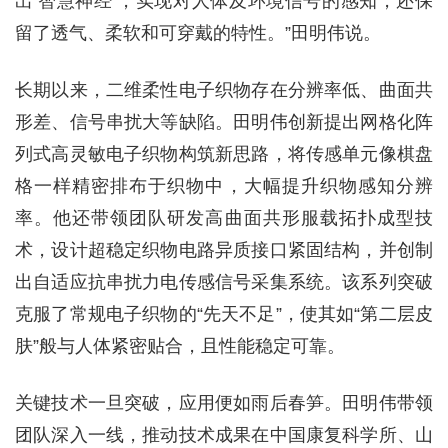
出‘智慧神经’，实现对人体及环境信号的感知，还保
留了透气、柔软和可穿戴的特性。”田明伟说。
长期以来，二维柔性电子织物存在分辨率低、曲面共
形差、信号串扰大等缺陷。田明伟创新提出网格化阵
列式高灵敏电子织物构筑新思路，将传感单元像棋盘
格一样精密排布于织物中，大幅提升织物感知分辨
率。他还带领团队研发高曲面共形服载拓扑成型技
术，设计超稳定织物电路异质接口紧固结构，并创制
出自适应抗串扰力电传感信号采集系统。该系列突破
克服了常规电子织物的“先天不足”，使其如“第二层皮
肤”般与人体紧密贴合，且性能稳定可靠。
关键技术一旦突破，应用便如雨后春笋。田明伟带领
团队深入一线，推动技术成果在中国康复科学所、山