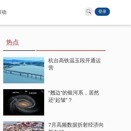
滚动
登录
热点
杭台高铁温玉段开通运
营
“翘边”的银河系，居然
还“起皱”？
7月高频数据折射经济向