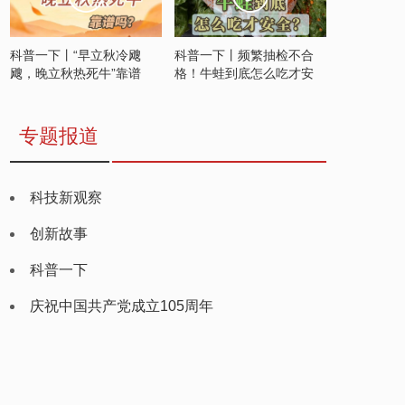
科普一下丨“早立秋冷飕
科普一下丨频繁抽检不合
飕，晚立秋热死牛”靠谱
格！牛蛙到底怎么吃才安
吗？
全？
专题报道
科技新观察
创新故事
科普一下
庆祝中国共产党成立105周年