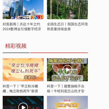
封面新闻丨共赴十年之约
全国生态日丨我国生态环境
2024数博会引领数字经济
和质量持续改善
发展新潮流
精彩视频
科普一下丨“早立秋冷飕
科普一下丨频繁抽检不合
飕，晚立秋热死牛”靠谱
格！牛蛙到底怎么吃才安
吗？
全？