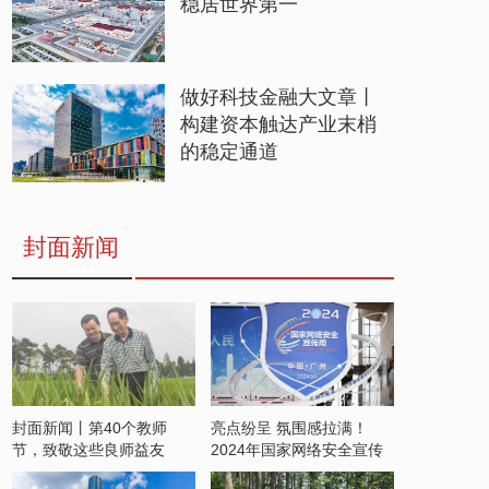
稳居世界第一
做好科技金融大文章丨
构建资本触达产业末梢
的稳定通道
封面新闻
封面新闻丨第40个教师
亮点纷呈 氛围感拉满！
节，致敬这些良师益友
2024年国家网络安全宣传
周开启