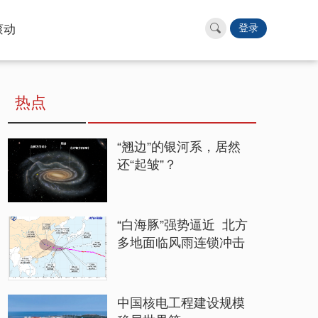
滚动
登录
热点
“翘边”的银河系，居然
还“起皱”？
“白海豚”强势逼近 北方
多地面临风雨连锁冲击
中国核电工程建设规模