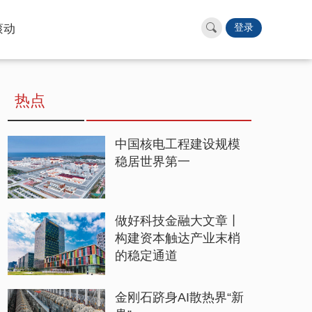
滚动
登录
热点
中国核电工程建设规模
稳居世界第一
做好科技金融大文章丨
构建资本触达产业末梢
的稳定通道
金刚石跻身AI散热界“新