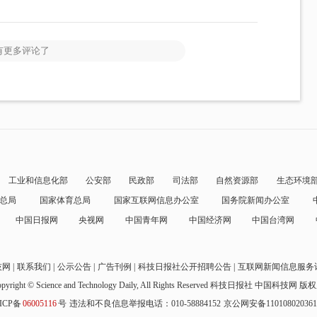
有更多评论了
工业和信息化部
公安部
民政部
司法部
自然资源部
生态环境
总局
国家体育总局
国家互联网信息办公室
国务院新闻办公室
中国日报网
央视网
中国青年网
中国经济网
中国台湾网
技网
联系我们
公示公告
广告刊例
科技日报社公开招聘公告
互联网新闻信息服务
pyright © Science and Technology Daily, All Rights Reserved
科技日报社 中国科技网 版
ICP备
06005116
号
违法和不良信息举报电话：010-58884152
京公网安备11010802036