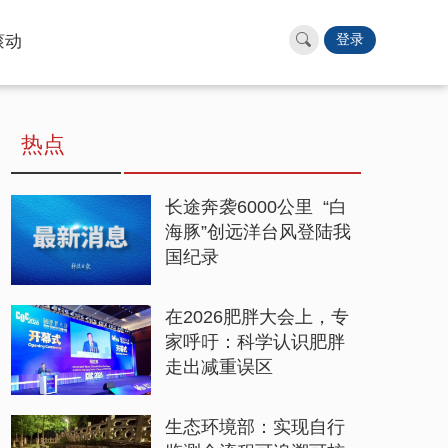
滚动
登录
热点
长途奔袭6000公里 “白
海豚”创远洋台风登陆我
国纪录
在2026肥胖大会上，专
家呼吁：科学认识肥胖
走出减重误区
生态环境部：实现自行