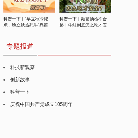
科普一下丨“早立秋冷飕
科普一下丨频繁抽检不合
飕，晚立秋热死牛”靠谱
格！牛蛙到底怎么吃才安
吗？
全？
专题报道
科技新观察
创新故事
科普一下
庆祝中国共产党成立105周年