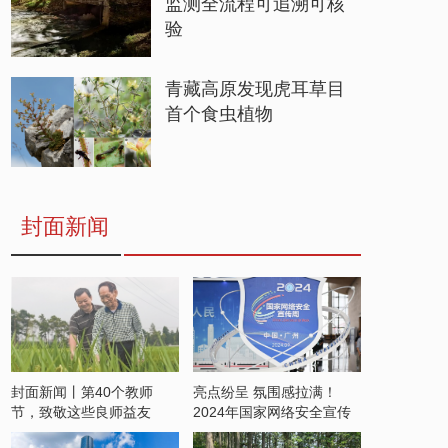
监测全流程可追溯可核
验
青藏高原发现虎耳草目
首个食虫植物
封面新闻
封面新闻丨第40个教师
亮点纷呈 氛围感拉满！
节，致敬这些良师益友
2024年国家网络安全宣传
周开启