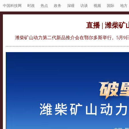
中国科技网
时政
热点
政务
深瞳
访谈
视频
国际
地方
直播 | 潍柴
潍柴矿山动力第二代新品推介会在鄂尔多斯举行。5月9日1