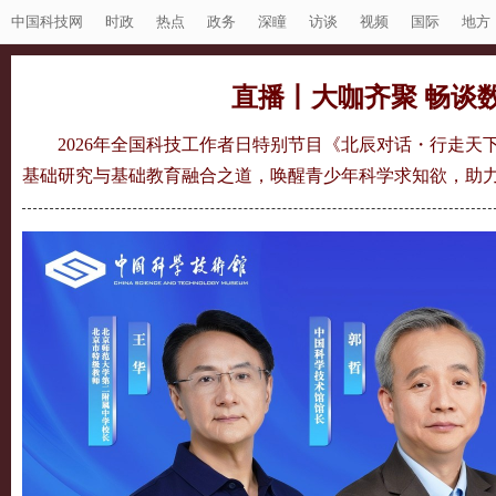
中国科技网
时政
热点
政务
深瞳
访谈
视频
国际
地方
直播丨大咖齐聚 畅谈
2026年全国科技工作者日特别节目《北辰对话・行走
基础研究与基础教育融合之道，唤醒青少年科学求知欲，助力基础