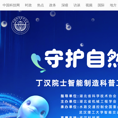
中国科技网
时政
热点
政务
深瞳
访谈
视频
国际
地方