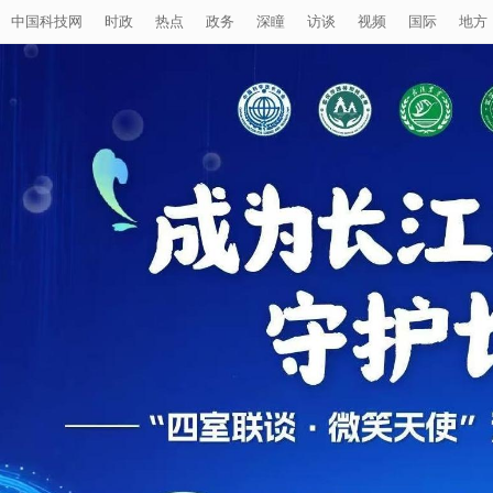
中国科技网
时政
热点
政务
深瞳
访谈
视频
国际
地方