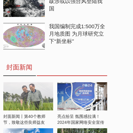
跋涉或以强台风登陆我
国
我国编制完成1:500万全
月地质图 为月球研究立
下“新坐标”
封面新闻
封面新闻丨第40个教师
亮点纷呈 氛围感拉满！
节，致敬这些良师益友
2024年国家网络安全宣传
周开启