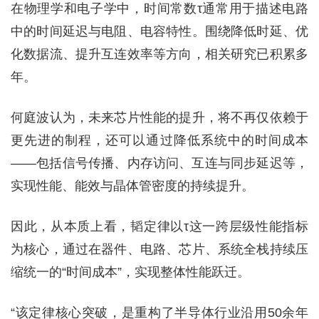
在物理学和电子学中，时间常数τ通常用于描述电路
中的时间延迟与电阻、电容特性。围绕降低时延、优
化数据流、提升互连效率等方向，相关研究已积累多
年。
何庭波认为，未来芯片性能的提升，将不再仅依赖于
更先进的制程，还可以通过降低系统中的时间成本
——包括信号传播、内存访问、互连与同步延迟等，
实现性能、能效与晶体管密度的持续提升。
因此，从本质上看，韬定律以τ这一跨层级性能指标
为核心，通过在器件、电路、芯片、系统全栈持续压
缩统一的“时间成本”，实现整体性能跃迁。
“该定律核心突破，是重构了半导体行业沿用50余年