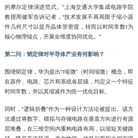
的摩尔定律演进范式。”上海交通大学集成电路学院
教授周健军告诉记者，“技术发展不再局限于缩小器
件几何尺寸以提升晶体管密度，转而以时间常数τ为
核心物理锚点，开展全维度协同优化。”
第二问：韬定律对半导体产业有何影响？
围绕韬定律，华为提出“τ缩微”（时间缩微）概念，即
在器件、电路、芯片和系统各层级，均定义一个特征
时间常数，并以其缩减作为统一优化目标。
同时，“逻辑折叠”作为一种设计方法论被提出。该方
法通过将数字、模拟与存储电路在垂直方向进行有源
层堆叠，在三维空间内重构电路布局，以缩短关键路