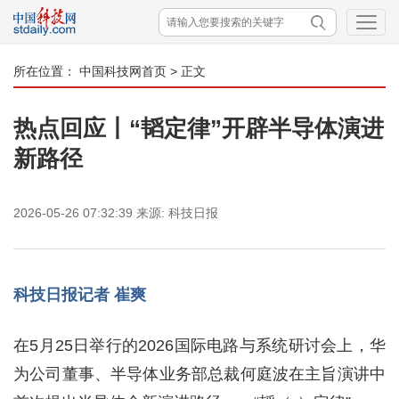
所在位置：
中国科技网首页
> 正文
热点回应丨“韬定律”开辟半导体演进
新路径
2026-05-26 07:32:39
来源:
科技日报
科技日报记者 崔爽
在5月25日举行的2026国际电路与系统研讨会上，华
为公司董事、半导体业务部总裁何庭波在主旨演讲中