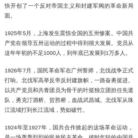
快开创了一个反对帝国主义和封建军阀的革命新局
面。
1925年5月，上海发生震惊全国的五卅惨案。中国共
产党在领导五卅运动的过程中得到很大发展。党员从
这年年初的不足1000人，到年底已发展到1万多人。
1926年7月，国民革命军在广州誓师，北伐战争正式
打响。北伐军高举反帝反封建旗帜，一路奋勇挺进。
以共产党员和共青团员为骨干的叶挺独立团担任先遣
队，勇克汀泗桥、贺胜桥，血战武昌城。北伐军从珠
江流域打到长江流域，势如破竹。
1924年至1927年，国共合作掀起的这场革命运动，
是一场轰轰烈烈的民族民主革命。彼时年轻的中国共