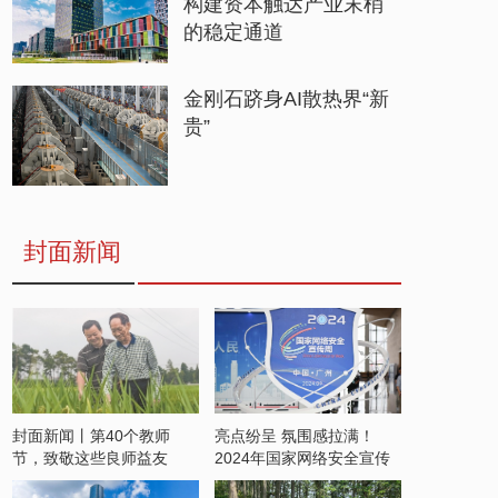
构建资本触达产业末梢
的稳定通道
金刚石跻身AI散热界“新
贵”
封面新闻
封面新闻丨第40个教师
亮点纷呈 氛围感拉满！
节，致敬这些良师益友
2024年国家网络安全宣传
周开启