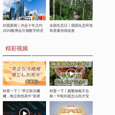
封面新闻丨共赴十年之约
全国生态日丨我国生态环境
2024数博会引领数字经济
和质量持续改善
发展新潮流
精彩视频
科普一下丨“早立秋冷飕
科普一下丨频繁抽检不合
飕，晚立秋热死牛”靠谱
格！牛蛙到底怎么吃才安
吗？
全？